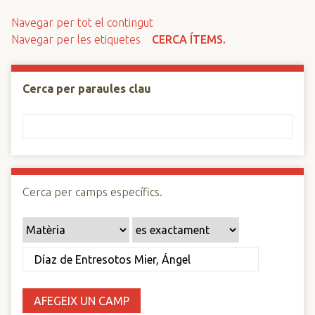
n
Navegar per tot el contingut
c
Navegar per les etiquetes
CERCA ÍTEMS.
i
p
a
Cerca per paraules clau
l
Cerca per camps específics.
AFEGEIX UN CAMP