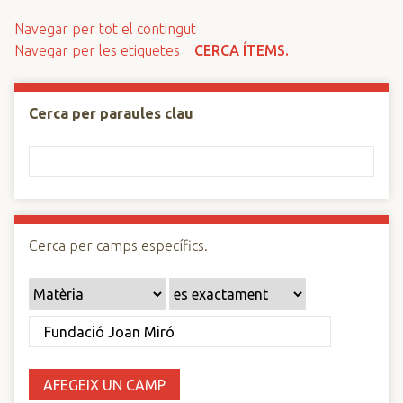
n
Navegar per tot el contingut
c
Navegar per les etiquetes
CERCA ÍTEMS.
i
p
a
Cerca per paraules clau
l
Cerca per camps específics.
AFEGEIX UN CAMP