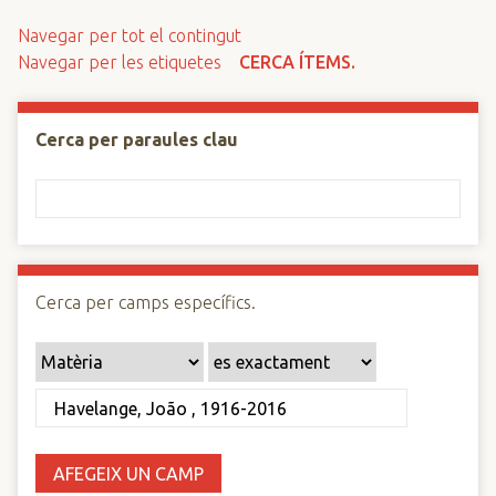
n
Navegar per tot el contingut
c
Navegar per les etiquetes
CERCA ÍTEMS.
i
p
a
Cerca per paraules clau
l
Cerca per camps específics.
AFEGEIX UN CAMP