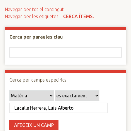
n
Navegar per tot el contingut
c
Navegar per les etiquetes
CERCA ÍTEMS.
i
p
a
Cerca per paraules clau
l
Cerca per camps específics.
AFEGEIX UN CAMP