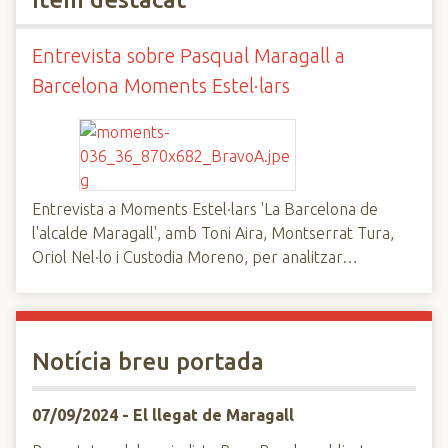
n
c
Entrevista sobre Pasqual Maragall a
i
Barcelona Moments Estel·lars
p
a
l
Entrevista a Moments Estel·lars 'La Barcelona de
l'alcalde Maragall', amb Toni Aira, Montserrat Tura,
Oriol Nel·lo i Custodia Moreno, per analitzar…
Notícia breu portada
07/09/2024 - El llegat de Maragall