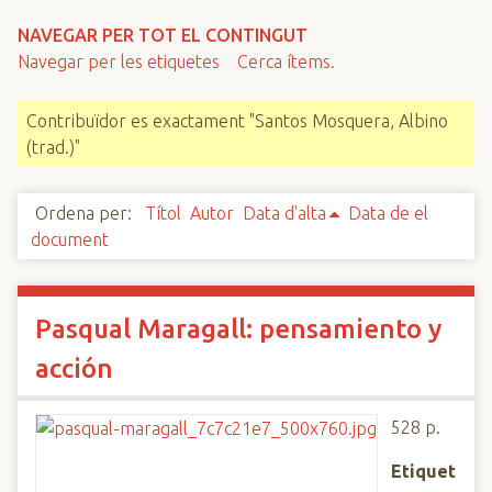
n
NAVEGAR PER TOT EL CONTINGUT
c
Navegar per les etiquetes
Cerca ítems.
i
p
Contribuïdor es exactament "Santos Mosquera, Albino
a
(trad.)"
l
Ordena per:
Títol
Autor
Data d'alta
Data de el
document
Pasqual Maragall: pensamiento y
acción
528 p.
Etiquet