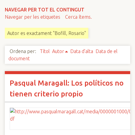
n
NAVEGAR PER TOT EL CONTINGUT
c
Navegar per les etiquetes
Cerca ítems.
i
p
Autor es exactament "Bofill, Rosario"
a
l
Ordena per:
Títol
Autor
Data d'alta
Data de el
document
Pasqual Maragall: Los políticos no
tienen criterio propio