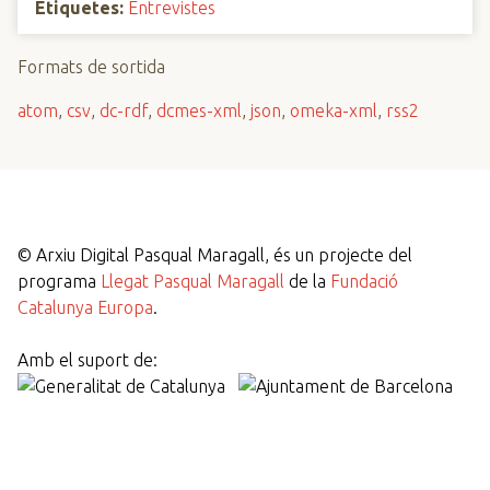
Etiquetes:
Entrevistes
Formats de sortida
atom
,
csv
,
dc-rdf
,
dcmes-xml
,
json
,
omeka-xml
,
rss2
©
Arxiu Digital Pasqual Maragall, és un projecte del
programa
Llegat Pasqual Maragall
de la
Fundació
Catalunya Europa
.
Amb el suport de: