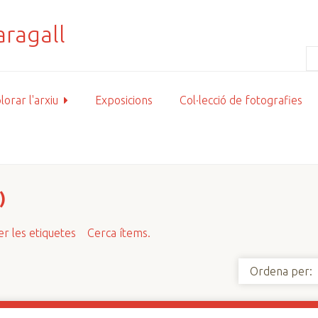
lorar l'arxiu
Exposicions
Col·lecció de fotografies
)
r les etiquetes
Cerca ítems.
Ordena per: