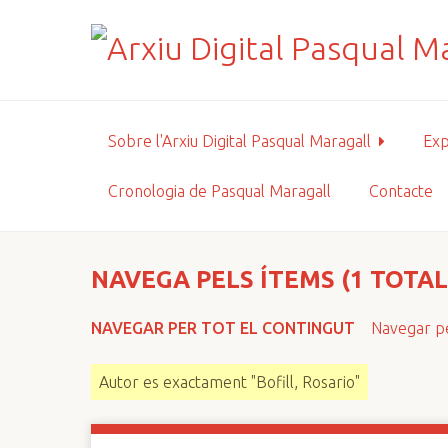
S
a
l
t
a
a
Sobre l'Arxiu Digital Pasqual Maragall
Exp
l
c
Cronologia de Pasqual Maragall
Contacte
o
n
t
i
NAVEGA PELS ÍTEMS (1 TOTAL
n
g
NAVEGAR PER TOT EL CONTINGUT
Navegar pe
u
t
Autor es exactament "Bofill, Rosario"
p
r
i