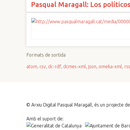
Pasqual Maragall: Los político
n
c
i
p
a
l
Formats de sortida
atom
,
csv
,
dc-rdf
,
dcmes-xml
,
json
,
omeka-xml
,
rs
©
Arxiu Digital Pasqual Maragall, és un projecte 
Amb el suport de: