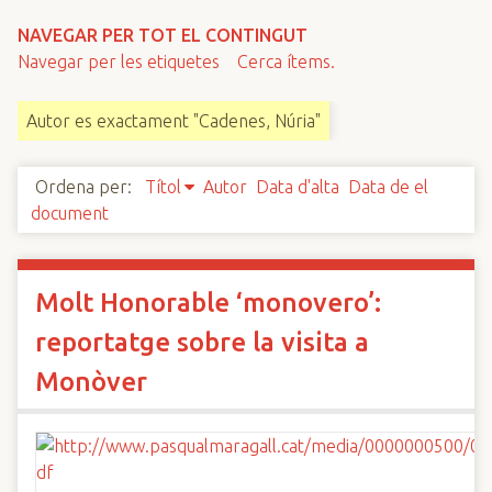
n
NAVEGAR PER TOT EL CONTINGUT
c
Navegar per les etiquetes
Cerca ítems.
i
p
Autor es exactament "Cadenes, Núria"
a
l
Ordena per:
Títol
Autor
Data d'alta
Data de el
document
Molt Honorable ‘monovero’:
reportatge sobre la visita a
Monòver