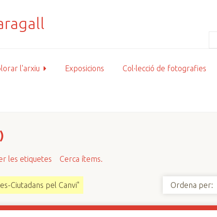
lorar l'arxiu
Exposicions
Col·lecció de fotografies
)
r les etiquetes
Cerca ítems.
es-Ciutadans pel Canvi"
Ordena per: