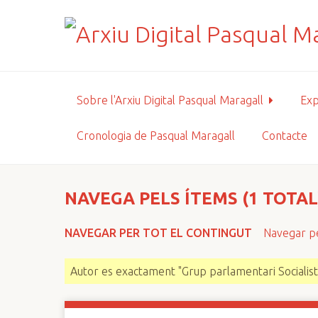
S
a
l
t
a
a
Sobre l'Arxiu Digital Pasqual Maragall
Exp
l
c
Cronologia de Pasqual Maragall
Contacte
o
n
t
i
NAVEGA PELS ÍTEMS (1 TOTAL
n
g
NAVEGAR PER TOT EL CONTINGUT
Navegar pe
u
t
Autor es exactament "Grup parlamentari Socialist
p
r
i