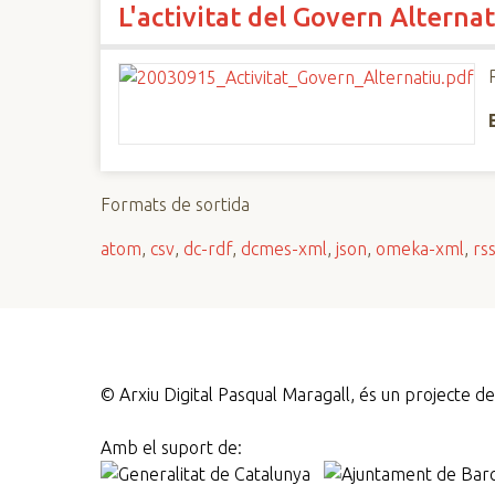
L'activitat del Govern Alternat
n
c
i
p
a
l
Formats de sortida
atom
,
csv
,
dc-rdf
,
dcmes-xml
,
json
,
omeka-xml
,
rs
©
Arxiu Digital Pasqual Maragall, és un projecte 
Amb el suport de: