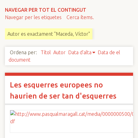
n
NAVEGAR PER TOT EL CONTINGUT
c
Navegar per les etiquetes
Cerca ítems.
i
p
Autor es exactament "Maceda, Víctor"
a
l
Ordena per:
Títol
Autor
Data d'alta
Data de el
document
Les esquerres europees no
haurien de ser tan d'esquerres