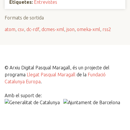
Etiquetes:
Entrevistes
Formats de sortida
atom
,
csv
,
dc-rdf
,
dcmes-xml
,
json
,
omeka-xml
,
rss2
©
Arxiu Digital Pasqual Maragall, és un projecte del
programa
Llegat Pasqual Maragall
de la
Fundació
Catalunya Europa
.
Amb el suport de: