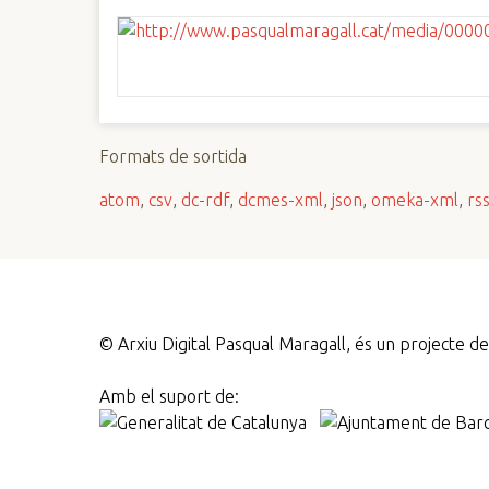
Formats de sortida
atom
,
csv
,
dc-rdf
,
dcmes-xml
,
json
,
omeka-xml
,
rs
©
Arxiu Digital Pasqual Maragall, és un projecte 
Amb el suport de: