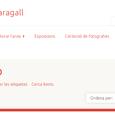
lorar l'arxiu
Exposicions
Col·lecció de fotografies
)
r les etiquetes
Cerca ítems.
Ordena per: