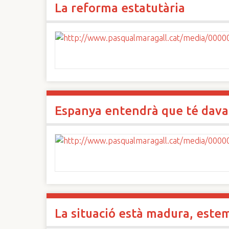
La reforma estatutària
n
c
i
p
a
l
Espanya entendrà que té davan
La situació està madura, estem