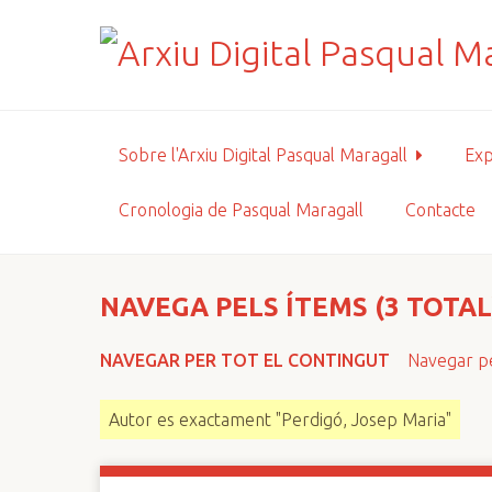
S
a
l
t
a
a
Sobre l'Arxiu Digital Pasqual Maragall
Exp
l
c
Cronologia de Pasqual Maragall
Contacte
o
n
t
i
NAVEGA PELS ÍTEMS (3 TOTAL
n
g
NAVEGAR PER TOT EL CONTINGUT
Navegar pe
u
t
Autor es exactament "Perdigó, Josep Maria"
p
r
i