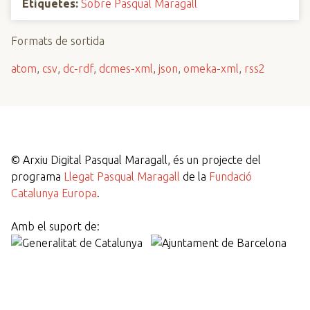
Etiquetes:
Sobre Pasqual Maragall
Formats de sortida
atom
,
csv
,
dc-rdf
,
dcmes-xml
,
json
,
omeka-xml
,
rss2
©
Arxiu Digital Pasqual Maragall, és un projecte del
programa
Llegat Pasqual Maragall
de la
Fundació
Catalunya Europa
.
Amb el suport de: