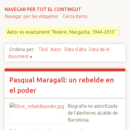
n
NAVEGAR PER TOT EL CONTINGUT
c
Navegar per les etiquetes
Cerca ítems.
i
p
Autor es exactament "Rivière, Margarita, 1944-2015"
a
l
Ordena per:
Títol
Autor
Data d'alta
Data de el
document
Pasqual Maragall: un rebelde en
el poder
Biografia no autoritzada
de l'aleshores alcalde de
Barcelona.