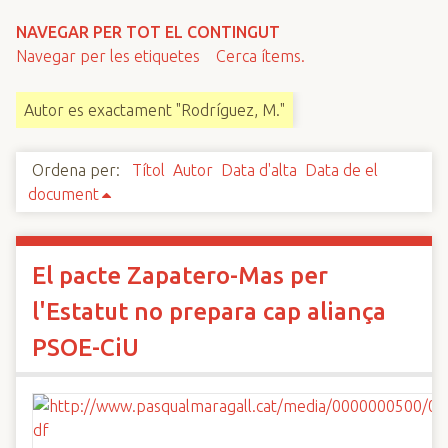
n
NAVEGAR PER TOT EL CONTINGUT
c
Navegar per les etiquetes
Cerca ítems.
i
p
Autor es exactament "Rodríguez, M."
a
l
Ordena per:
Títol
Autor
Data d'alta
Data de el
document
El pacte Zapatero-Mas per
l'Estatut no prepara cap aliança
PSOE-CiU