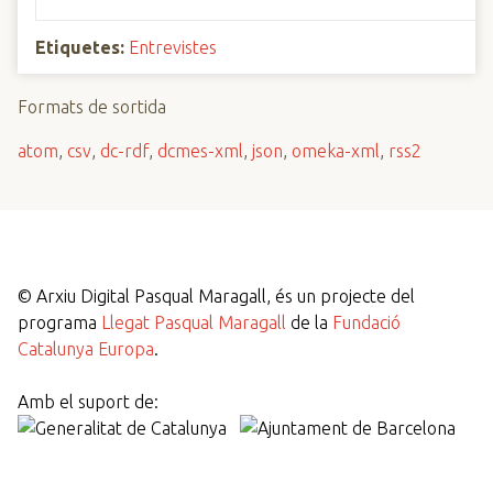
Etiquetes:
Entrevistes
Formats de sortida
atom
,
csv
,
dc-rdf
,
dcmes-xml
,
json
,
omeka-xml
,
rss2
©
Arxiu Digital Pasqual Maragall, és un projecte del
programa
Llegat Pasqual Maragall
de la
Fundació
Catalunya Europa
.
Amb el suport de: