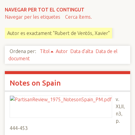
n
NAVEGAR PER TOT EL CONTINGUT
c
Navegar per les etiquetes
Cerca ítems.
i
p
Autor es exactament "Rubert de Ventós, Xavier"
a
l
Ordena per:
Títol
Autor
Data d'alta
Data de el
document
Notes on Spain
v.
XLII,
n3,
p.
444-453