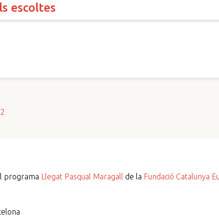
s escoltes
s2
del programa
Llegat Pasqual Maragall
de la
Fundació Catalunya E