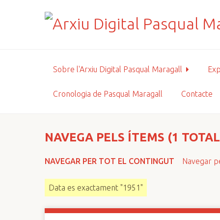
S
a
l
t
a
a
Sobre l'Arxiu Digital Pasqual Maragall
Exp
l
c
Cronologia de Pasqual Maragall
Contacte
o
n
t
i
NAVEGA PELS ÍTEMS (1 TOTAL
n
g
NAVEGAR PER TOT EL CONTINGUT
Navegar pe
u
t
Data es exactament "1951"
p
r
i