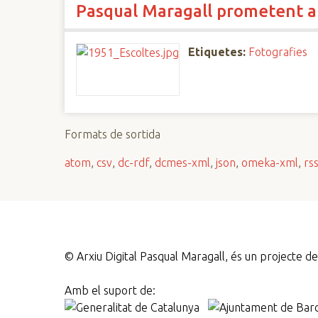
Pasqual Maragall prometent al
n
c
i
Etiquetes:
Fotografies
p
a
l
Formats de sortida
atom
,
csv
,
dc-rdf
,
dcmes-xml
,
json
,
omeka-xml
,
rs
©
Arxiu Digital Pasqual Maragall, és un projecte 
Amb el suport de: