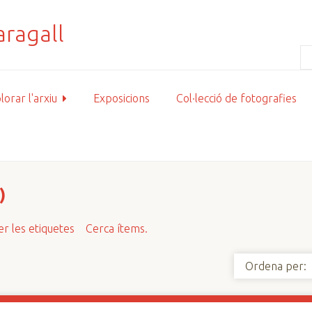
lorar l'arxiu
Exposicions
Col·lecció de fotografies
)
r les etiquetes
Cerca ítems.
Ordena per: