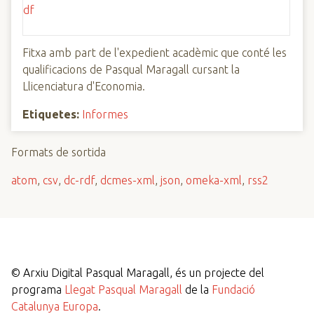
Fitxa amb part de l'expedient acadèmic que conté les
qualificacions de Pasqual Maragall cursant la
Llicenciatura d'Economia.
Etiquetes:
Informes
Formats de sortida
atom
,
csv
,
dc-rdf
,
dcmes-xml
,
json
,
omeka-xml
,
rss2
©
Arxiu Digital Pasqual Maragall, és un projecte del
programa
Llegat Pasqual Maragall
de la
Fundació
Catalunya Europa
.