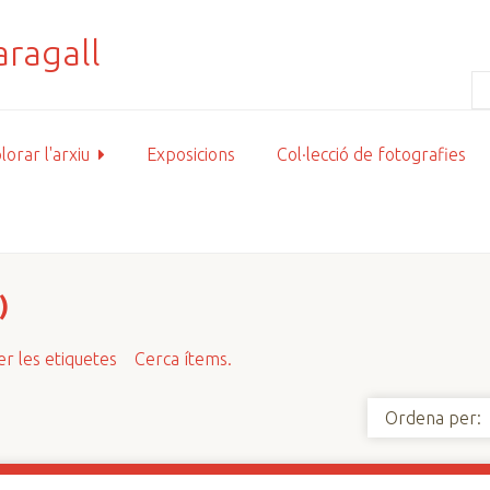
lorar l'arxiu
Exposicions
Col·lecció de fotografies
)
r les etiquetes
Cerca ítems.
Ordena per: