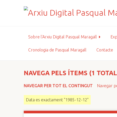
S
a
l
t
a
a
Sobre l'Arxiu Digital Pasqual Maragall
Exp
l
c
Cronologia de Pasqual Maragall
Contacte
o
n
t
i
NAVEGA PELS ÍTEMS (1 TOTAL
n
g
NAVEGAR PER TOT EL CONTINGUT
Navegar pe
u
t
Data es exactament "1985-12-12"
p
r
i