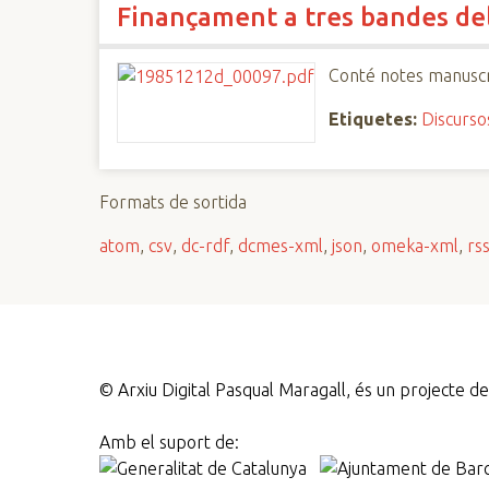
Finançament a tres bandes del
n
c
i
Conté notes manuscr
p
Etiquetes:
Discurso
a
l
Formats de sortida
atom
,
csv
,
dc-rdf
,
dcmes-xml
,
json
,
omeka-xml
,
rs
©
Arxiu Digital Pasqual Maragall, és un projecte 
Amb el suport de: