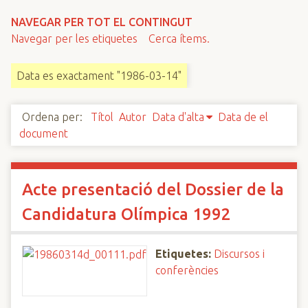
n
NAVEGAR PER TOT EL CONTINGUT
c
Navegar per les etiquetes
Cerca ítems.
i
p
Data es exactament "1986-03-14"
a
l
Ordena per:
Títol
Autor
Data d'alta
Data de el
document
Acte presentació del Dossier de la
Candidatura Olímpica 1992
Etiquetes:
Discursos i
conferències