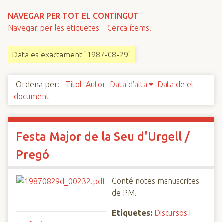
n
NAVEGAR PER TOT EL CONTINGUT
c
Navegar per les etiquetes
Cerca ítems.
i
p
Data es exactament "1987-08-29"
a
l
Ordena per:
Títol
Autor
Data d'alta
Data de el
document
Festa Major de la Seu d'Urgell /
Pregó
Conté notes manuscrites
de PM.
Etiquetes:
Discursos i