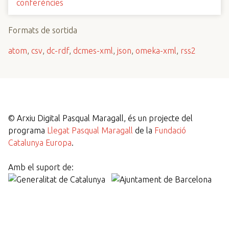
conferències
Formats de sortida
atom
,
csv
,
dc-rdf
,
dcmes-xml
,
json
,
omeka-xml
,
rss2
©
Arxiu Digital Pasqual Maragall, és un projecte del
programa
Llegat Pasqual Maragall
de la
Fundació
Catalunya Europa
.
Amb el suport de: