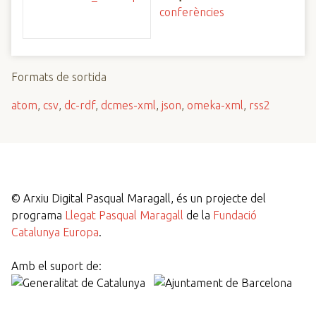
conferències
Formats de sortida
atom
,
csv
,
dc-rdf
,
dcmes-xml
,
json
,
omeka-xml
,
rss2
©
Arxiu Digital Pasqual Maragall, és un projecte del
programa
Llegat Pasqual Maragall
de la
Fundació
Catalunya Europa
.
Amb el suport de: