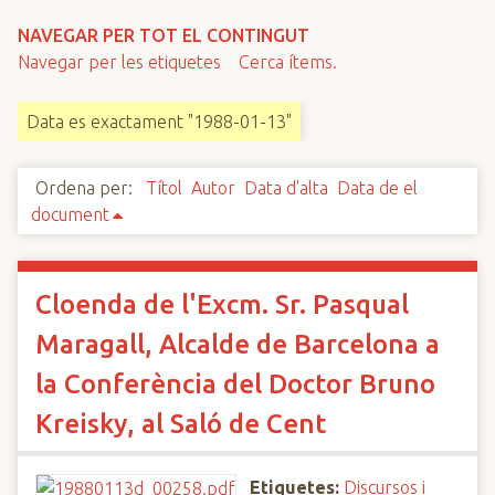
n
NAVEGAR PER TOT EL CONTINGUT
c
Navegar per les etiquetes
Cerca ítems.
i
p
Data es exactament "1988-01-13"
a
l
Ordena per:
Títol
Autor
Data d'alta
Data de el
document
Cloenda de l'Excm. Sr. Pasqual
Maragall, Alcalde de Barcelona a
la Conferència del Doctor Bruno
Kreisky, al Saló de Cent
Etiquetes:
Discursos i