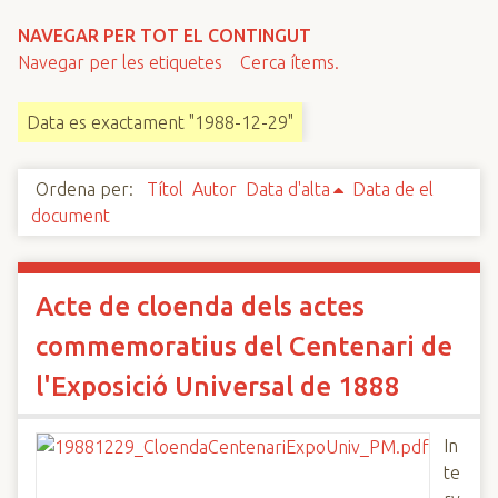
n
NAVEGAR PER TOT EL CONTINGUT
c
Navegar per les etiquetes
Cerca ítems.
i
p
Data es exactament "1988-12-29"
a
l
Ordena per:
Títol
Autor
Data d'alta
Data de el
document
Acte de cloenda dels actes
commemoratius del Centenari de
l'Exposició Universal de 1888
In
te