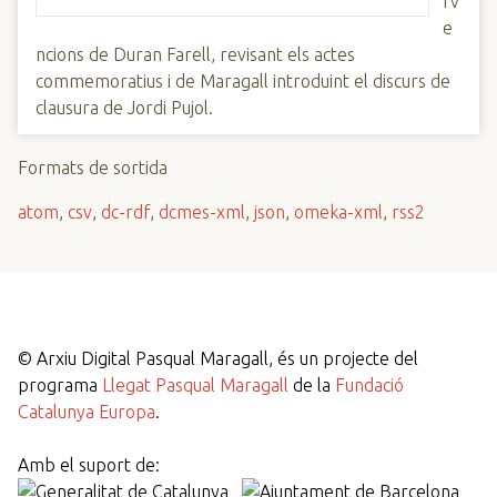
rv
e
ncions de Duran Farell, revisant els actes
commemoratius i de Maragall introduint el discurs de
clausura de Jordi Pujol.
Formats de sortida
atom
,
csv
,
dc-rdf
,
dcmes-xml
,
json
,
omeka-xml
,
rss2
©
Arxiu Digital Pasqual Maragall, és un projecte del
programa
Llegat Pasqual Maragall
de la
Fundació
Catalunya Europa
.
Amb el suport de: