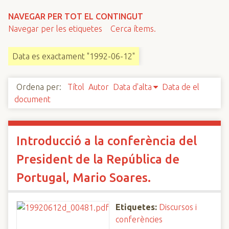
n
NAVEGAR PER TOT EL CONTINGUT
c
Navegar per les etiquetes
Cerca ítems.
i
p
Data es exactament "1992-06-12"
a
l
Ordena per:
Títol
Autor
Data d'alta
Data de el
document
Introducció a la conferència del
President de la República de
Portugal, Mario Soares.
Etiquetes:
Discursos i
conferències