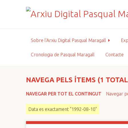
S
a
l
t
a
a
Sobre l'Arxiu Digital Pasqual Maragall
Exp
l
c
Cronologia de Pasqual Maragall
Contacte
o
n
t
i
NAVEGA PELS ÍTEMS (1 TOTAL
n
g
NAVEGAR PER TOT EL CONTINGUT
Navegar pe
u
t
Data es exactament "1992-08-10"
p
r
i