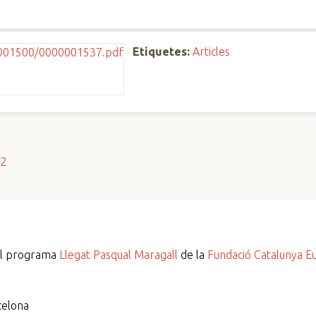
Etiquetes:
Articles
s2
del programa
Llegat Pasqual Maragall
de la
Fundació Catalunya E