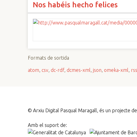
Nos habéis hecho felices
n
c
i
p
a
l
Formats de sortida
atom
,
csv
,
dc-rdf
,
dcmes-xml
,
json
,
omeka-xml
,
rs
©
Arxiu Digital Pasqual Maragall, és un projecte 
Amb el suport de: