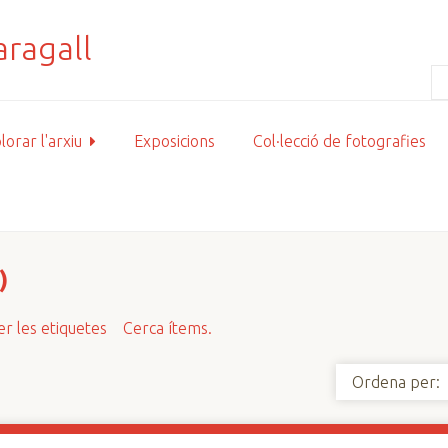
lorar l'arxiu
Exposicions
Col·lecció de fotografies
)
r les etiquetes
Cerca ítems.
Ordena per: