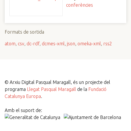
conferències
Formats de sortida
atom
,
csv
,
dc-rdf
,
dcmes-xml
,
json
,
omeka-xml
,
rss2
©
Arxiu Digital Pasqual Maragall, és un projecte del
programa
Llegat Pasqual Maragall
de la
Fundació
Catalunya Europa
.
Amb el suport de: