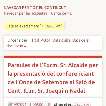
n
NAVEGAR PER TOT EL CONTINGUT
c
Navegar per les etiquetes
Cerca ítems.
i
p
Data es exactament "1992-09-09"
a
l
Ordena per:
Títol
Autor
Data d'alta
Data de el
document
Paraules de l'Excm. Sr. Alcalde per
la presentació del conferenciant
de l'Onze de Setembre al Saló de
Cent, Il.lm. Sr. Joaquim Nadal
Etiquetes:
Discursos i