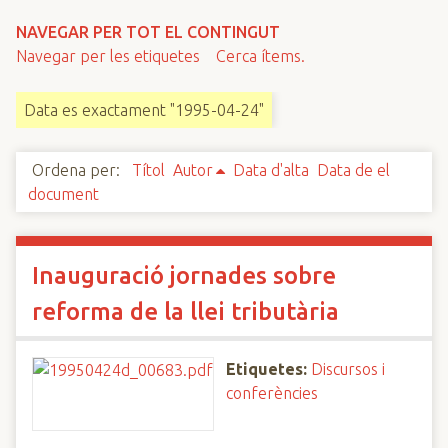
n
NAVEGAR PER TOT EL CONTINGUT
c
Navegar per les etiquetes
Cerca ítems.
i
p
Data es exactament "1995-04-24"
a
l
Ordena per:
Títol
Autor
Data d'alta
Data de el
document
Inauguració jornades sobre
reforma de la llei tributària
Etiquetes:
Discursos i
conferències