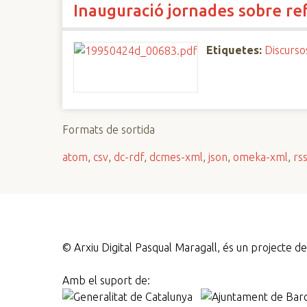
Inauguració jornades sobre ref
n
c
i
Etiquetes:
Discurso
p
a
l
Formats de sortida
atom
,
csv
,
dc-rdf
,
dcmes-xml
,
json
,
omeka-xml
,
rs
©
Arxiu Digital Pasqual Maragall, és un projecte 
Amb el suport de: