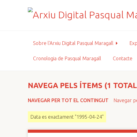
S
a
l
t
a
a
Sobre l'Arxiu Digital Pasqual Maragall
Exp
l
c
Cronologia de Pasqual Maragall
Contacte
o
n
t
i
NAVEGA PELS ÍTEMS (1 TOTAL
n
g
NAVEGAR PER TOT EL CONTINGUT
Navegar pe
u
t
Data es exactament "1995-04-24"
p
r
i