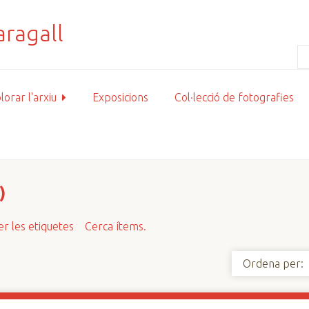
lorar l'arxiu
Exposicions
Col·lecció de fotografies
)
r les etiquetes
Cerca ítems.
Ordena per: