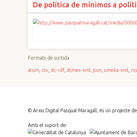
De política de mínimos a políti
n
c
i
p
a
l
Formats de sortida
atom
,
csv
,
dc-rdf
,
dcmes-xml
,
json
,
omeka-xml
,
rs
©
Arxiu Digital Pasqual Maragall, és un projecte 
Amb el suport de: