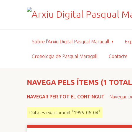
S
a
l
t
a
a
Sobre l'Arxiu Digital Pasqual Maragall
Exp
l
c
Cronologia de Pasqual Maragall
Contacte
o
n
t
i
NAVEGA PELS ÍTEMS (1 TOTAL
n
g
NAVEGAR PER TOT EL CONTINGUT
Navegar pe
u
t
Data es exactament "1995-06-04"
p
r
i