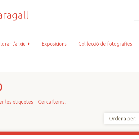
lorar l'arxiu
Exposicions
Col·lecció de fotografies
)
r les etiquetes
Cerca ítems.
Ordena per: