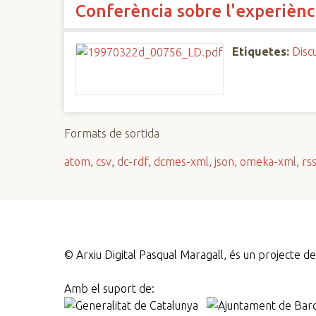
Conferència sobre l'experièn
n
c
i
Etiquetes:
Disc
p
a
l
Formats de sortida
atom
,
csv
,
dc-rdf
,
dcmes-xml
,
json
,
omeka-xml
,
rs
©
Arxiu Digital Pasqual Maragall, és un projecte 
Amb el suport de: