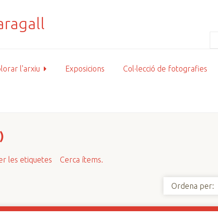
lorar l'arxiu
Exposicions
Col·lecció de fotografies
)
r les etiquetes
Cerca ítems.
Ordena per: