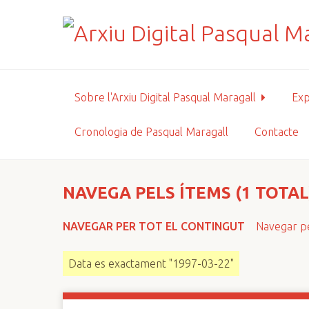
S
a
l
t
a
a
Sobre l'Arxiu Digital Pasqual Maragall
Exp
l
c
Cronologia de Pasqual Maragall
Contacte
o
n
t
i
NAVEGA PELS ÍTEMS (1 TOTAL
n
g
NAVEGAR PER TOT EL CONTINGUT
Navegar pe
u
t
Data es exactament "1997-03-22"
p
r
i