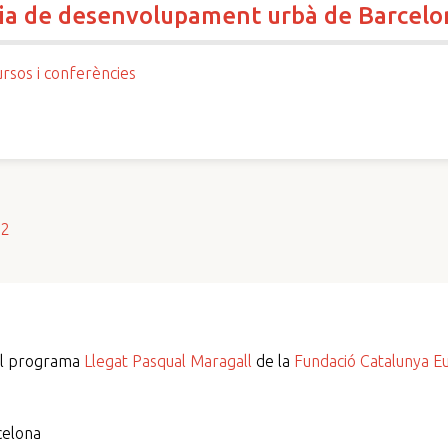
cia de desenvolupament urbà de Barcelo
ursos i conferències
s2
del programa
Llegat Pasqual Maragall
de la
Fundació Catalunya E