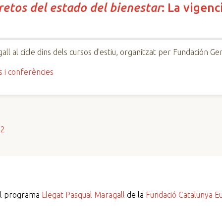
retos del estado del bienestar
: La vigenc
all al cicle dins dels cursos d'estiu, organitzat per Fundación 
s i conferències
s2
del programa
Llegat Pasqual Maragall
de la
Fundació Catalunya E