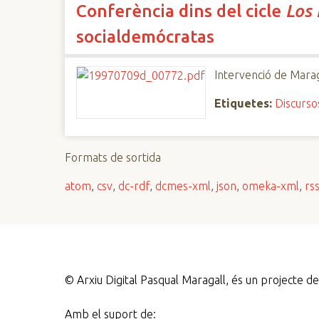
Conferència dins del cicle
Los 
n
c
socialdemócratas
i
p
Intervenció de Marag
a
l
Etiquetes:
Discurso
Formats de sortida
atom
,
csv
,
dc-rdf
,
dcmes-xml
,
json
,
omeka-xml
,
rs
©
Arxiu Digital Pasqual Maragall, és un projecte 
Amb el suport de: