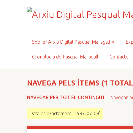
S
a
l
t
a
a
Sobre l'Arxiu Digital Pasqual Maragall
Exp
l
c
Cronologia de Pasqual Maragall
Contacte
o
n
t
i
NAVEGA PELS ÍTEMS (1 TOTAL
n
g
NAVEGAR PER TOT EL CONTINGUT
Navegar pe
u
t
Data es exactament "1997-07-09"
p
r
i