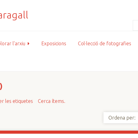
lorar l'arxiu
Exposicions
Col·lecció de fotografies
)
r les etiquetes
Cerca ítems.
Ordena per: