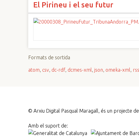
El Pirineu i el seu futur
n
c
i
p
a
l
Formats de sortida
atom
,
csv
,
dc-rdf
,
dcmes-xml
,
json
,
omeka-xml
,
rs
©
Arxiu Digital Pasqual Maragall, és un projecte 
Amb el suport de: