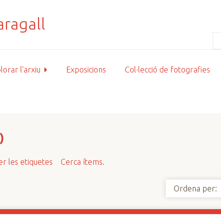
lorar l'arxiu
Exposicions
Col·lecció de fotografies
)
r les etiquetes
Cerca ítems.
Ordena per: