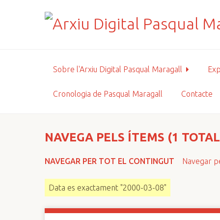
S
a
l
t
a
a
Sobre l'Arxiu Digital Pasqual Maragall
Exp
l
c
Cronologia de Pasqual Maragall
Contacte
o
n
t
i
NAVEGA PELS ÍTEMS (1 TOTAL
n
g
NAVEGAR PER TOT EL CONTINGUT
Navegar pe
u
t
Data es exactament "2000-03-08"
p
r
i