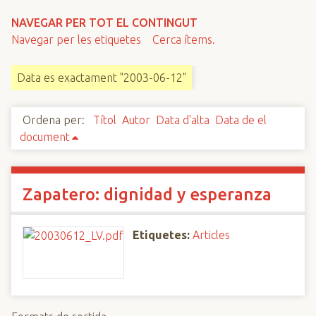
n
NAVEGAR PER TOT EL CONTINGUT
c
Navegar per les etiquetes
Cerca ítems.
i
p
Data es exactament "2003-06-12"
a
l
Ordena per:
Títol
Autor
Data d'alta
Data de el
document
Zapatero: dignidad y esperanza
Etiquetes:
Articles