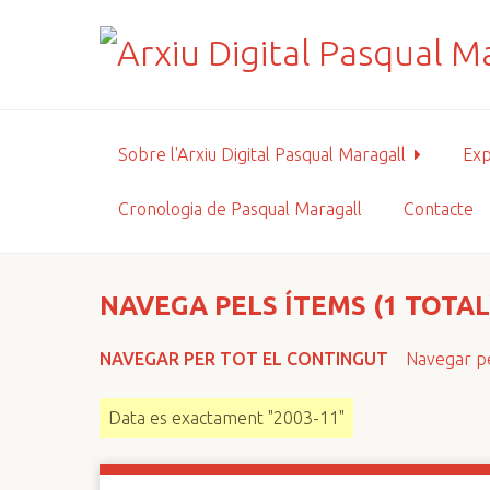
S
a
l
t
a
a
Sobre l'Arxiu Digital Pasqual Maragall
Exp
l
c
Cronologia de Pasqual Maragall
Contacte
o
n
t
i
NAVEGA PELS ÍTEMS (1 TOTAL
n
g
NAVEGAR PER TOT EL CONTINGUT
Navegar pe
u
t
Data es exactament "2003-11"
p
r
i