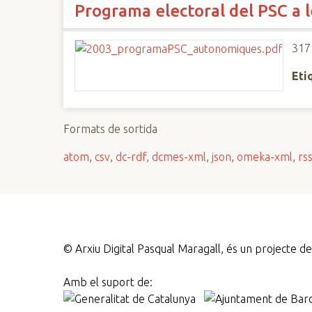
Programa electoral del PSC a 
n
c
i
317
p
Eti
a
l
Formats de sortida
atom
,
csv
,
dc-rdf
,
dcmes-xml
,
json
,
omeka-xml
,
rs
©
Arxiu Digital Pasqual Maragall, és un projecte 
Amb el suport de: