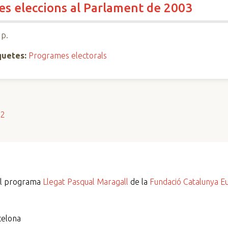
les eleccions al Parlament de 2003
 p.
quetes:
Programes electorals
s2
del programa
Llegat Pasqual Maragall
de la
Fundació Catalunya E