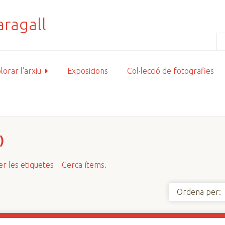
lorar l'arxiu
Exposicions
Col·lecció de fotografies
)
r les etiquetes
Cerca ítems.
Ordena per: