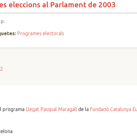
les eleccions al Parlament de 2003
 p.
quetes:
Programes electorals
s2
del programa
Llegat Pasqual Maragall
de la
Fundació Catalunya E