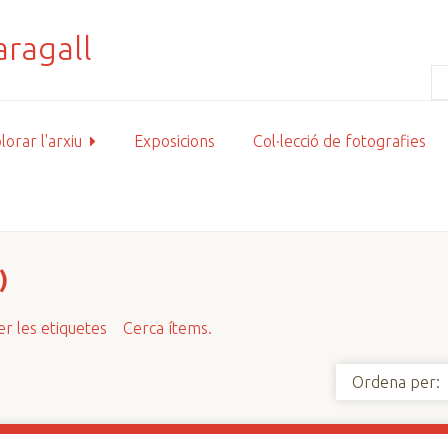
lorar l'arxiu
Exposicions
Col·lecció de fotografies
)
r les etiquetes
Cerca ítems.
Ordena per: