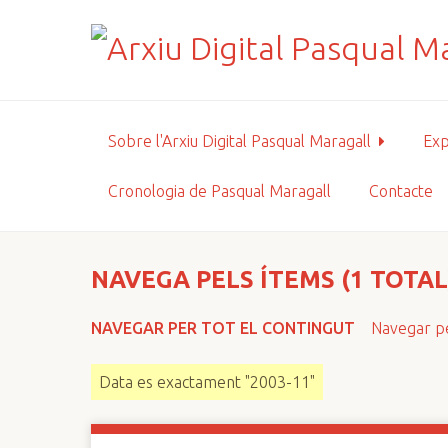
S
a
l
t
a
a
Sobre l'Arxiu Digital Pasqual Maragall
Exp
l
c
Cronologia de Pasqual Maragall
Contacte
o
n
t
i
NAVEGA PELS ÍTEMS (1 TOTAL
n
g
NAVEGAR PER TOT EL CONTINGUT
Navegar pe
u
t
Data es exactament "2003-11"
p
r
i