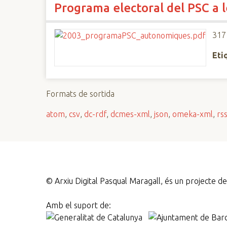
Programa electoral del PSC a 
n
c
i
317
p
Eti
a
l
Formats de sortida
atom
,
csv
,
dc-rdf
,
dcmes-xml
,
json
,
omeka-xml
,
rs
©
Arxiu Digital Pasqual Maragall, és un projecte 
Amb el suport de: