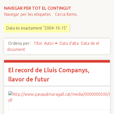
n
NAVEGAR PER TOT EL CONTINGUT
c
Navegar per les etiquetes
Cerca ítems.
i
p
Data es exactament "2004-10-15"
a
l
Ordena per:
Títol
Autor
Data d'alta
Data de el
document
El record de Lluís Companys,
llavor de futur