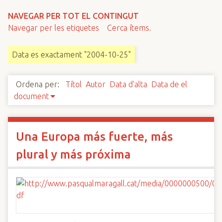
n
NAVEGAR PER TOT EL CONTINGUT
c
Navegar per les etiquetes
Cerca ítems.
i
p
Data es exactament "2004-10-25"
a
l
Ordena per:
Títol
Autor
Data d'alta
Data de el
document
Una Europa más fuerte, más
plural y más próxima