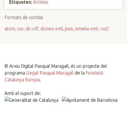
Etiquetes:
Articles
Formats de sortida
atom
,
csv
,
dc-rdf
,
dcmes-xml
,
json
,
omeka-xml
,
rss2
©
Arxiu Digital Pasqual Maragall, és un projecte del
programa
Llegat Pasqual Maragall
de la
Fundació
Catalunya Europa
.
Amb el suport de: