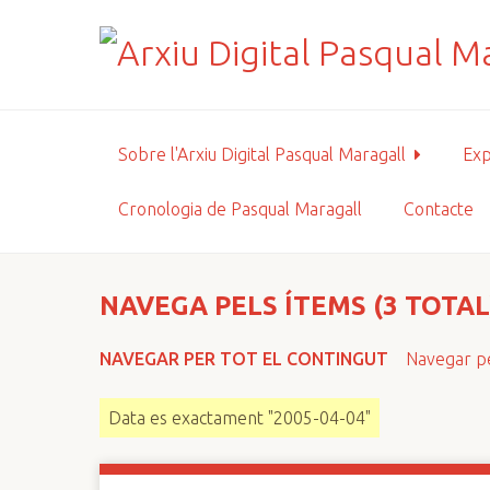
S
a
l
t
a
a
Sobre l'Arxiu Digital Pasqual Maragall
Exp
l
c
Cronologia de Pasqual Maragall
Contacte
o
n
t
i
NAVEGA PELS ÍTEMS (3 TOTAL
n
g
NAVEGAR PER TOT EL CONTINGUT
Navegar pe
u
t
Data es exactament "2005-04-04"
p
r
i