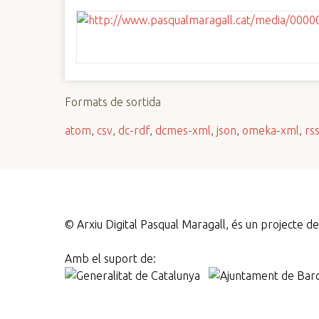
Formats de sortida
atom
,
csv
,
dc-rdf
,
dcmes-xml
,
json
,
omeka-xml
,
rs
©
Arxiu Digital Pasqual Maragall, és un projecte 
Amb el suport de: