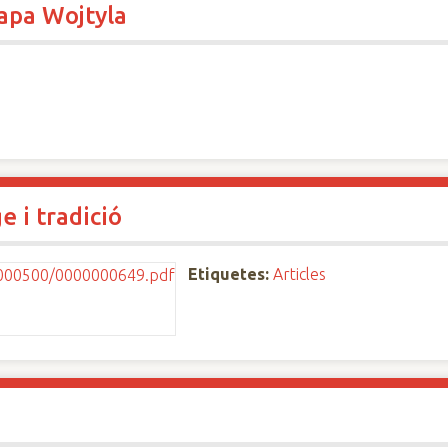
apa Wojtyla
 i tradició
Etiquetes:
Articles