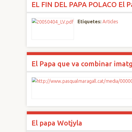
EL FIN DEL PAPA POLACO El P
n
c
i
Etiquetes:
Articles
p
a
l
El Papa que va combinar imatge
El papa Wotjyla