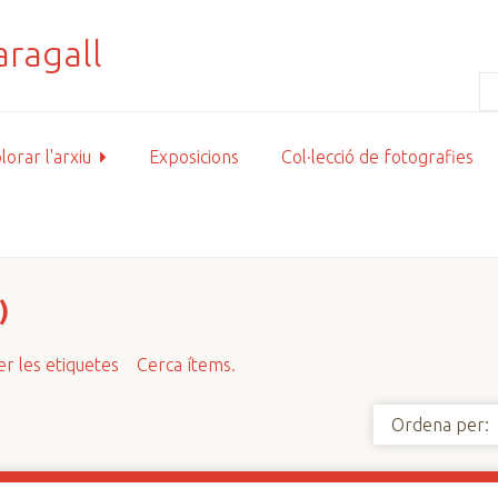
lorar l'arxiu
Exposicions
Col·lecció de fotografies
)
r les etiquetes
Cerca ítems.
Ordena per: