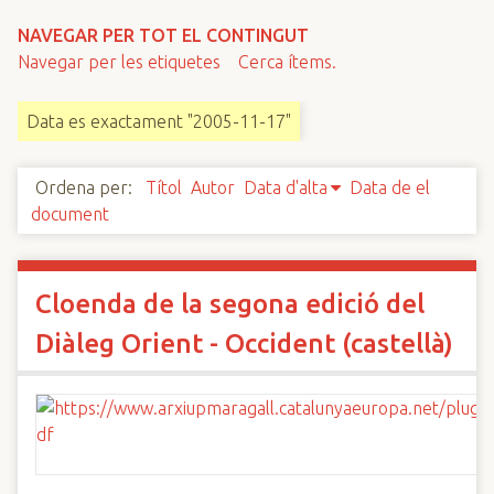
n
NAVEGAR PER TOT EL CONTINGUT
c
Navegar per les etiquetes
Cerca ítems.
i
p
Data es exactament "2005-11-17"
a
l
Ordena per:
Títol
Autor
Data d'alta
Data de el
document
Cloenda de la segona edició del
Diàleg Orient - Occident (castellà)