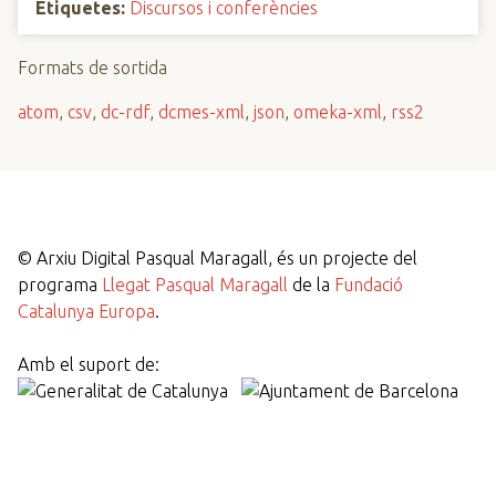
Etiquetes:
Discursos i conferències
Formats de sortida
atom
,
csv
,
dc-rdf
,
dcmes-xml
,
json
,
omeka-xml
,
rss2
©
Arxiu Digital Pasqual Maragall, és un projecte del
programa
Llegat Pasqual Maragall
de la
Fundació
Catalunya Europa
.
Amb el suport de: