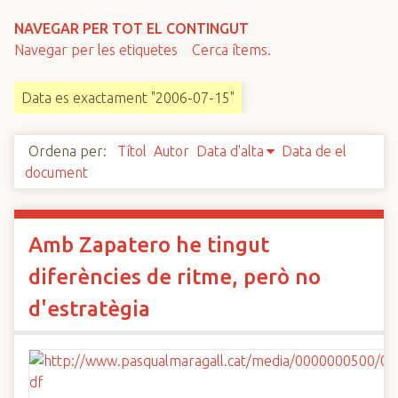
n
NAVEGAR PER TOT EL CONTINGUT
c
Navegar per les etiquetes
Cerca ítems.
i
p
Data es exactament "2006-07-15"
a
l
Ordena per:
Títol
Autor
Data d'alta
Data de el
document
Amb Zapatero he tingut
diferències de ritme, però no
d'estratègia