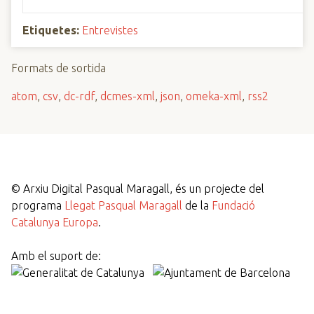
Etiquetes:
Entrevistes
Formats de sortida
atom
,
csv
,
dc-rdf
,
dcmes-xml
,
json
,
omeka-xml
,
rss2
©
Arxiu Digital Pasqual Maragall, és un projecte del
programa
Llegat Pasqual Maragall
de la
Fundació
Catalunya Europa
.
Amb el suport de: