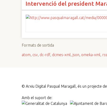
Intervenció del president Mara
n
c
i
p
a
l
Formats de sortida
atom
,
csv
,
dc-rdf
,
dcmes-xml
,
json
,
omeka-xml
,
rs
©
Arxiu Digital Pasqual Maragall, és un projecte 
Amb el suport de: