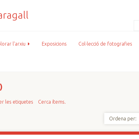
lorar l'arxiu
Exposicions
Col·lecció de fotografies
)
r les etiquetes
Cerca ítems.
Ordena per: