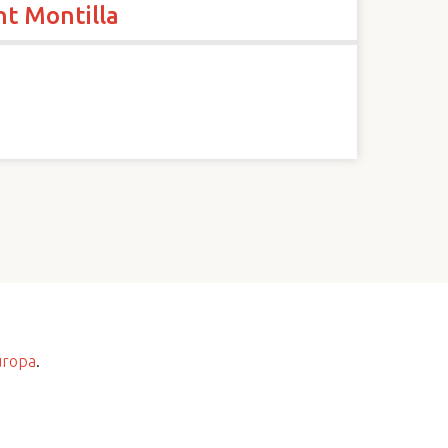
nt Montilla
uropa
.