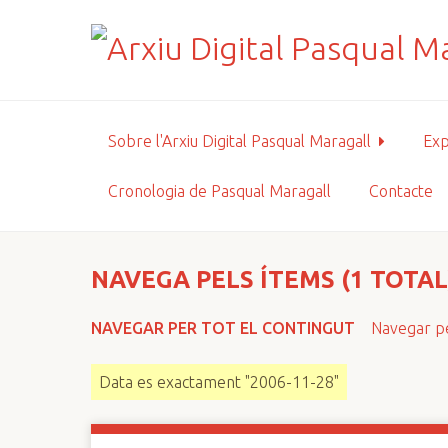
S
a
l
t
a
a
Sobre l'Arxiu Digital Pasqual Maragall
Exp
l
c
Cronologia de Pasqual Maragall
Contacte
o
n
t
i
NAVEGA PELS ÍTEMS (1 TOTAL
n
g
NAVEGAR PER TOT EL CONTINGUT
Navegar pe
u
t
Data es exactament "2006-11-28"
p
r
i