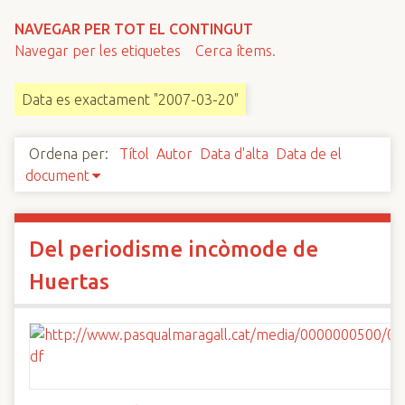
n
NAVEGAR PER TOT EL CONTINGUT
c
Navegar per les etiquetes
Cerca ítems.
i
p
Data es exactament "2007-03-20"
a
l
Ordena per:
Títol
Autor
Data d'alta
Data de el
document
Del periodisme incòmode de
Huertas