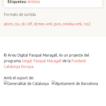
Etiquetes:
Articles
Formats de sortida
atom
,
csv
,
dc-rdf
,
dcmes-xml
,
json
,
omeka-xml
,
rss2
©
Arxiu Digital Pasqual Maragall, és un projecte del
programa
Llegat Pasqual Maragall
de la
Fundació
Catalunya Europa
.
Amb el suport de: