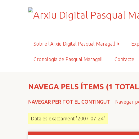
S
a
l
t
a
a
Sobre l'Arxiu Digital Pasqual Maragall
Exp
l
c
Cronologia de Pasqual Maragall
Contacte
o
n
t
i
NAVEGA PELS ÍTEMS (1 TOTAL
n
g
NAVEGAR PER TOT EL CONTINGUT
Navegar pe
u
t
Data es exactament "2007-07-24"
p
r
i