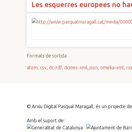
Les esquerres europees no hau
n
c
i
p
a
l
Formats de sortida
atom
,
csv
,
dc-rdf
,
dcmes-xml
,
json
,
omeka-xml
,
rs
©
Arxiu Digital Pasqual Maragall, és un projecte 
Amb el suport de: