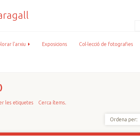
lorar l'arxiu
Exposicions
Col·lecció de fotografies
)
r les etiquetes
Cerca ítems.
Ordena per: