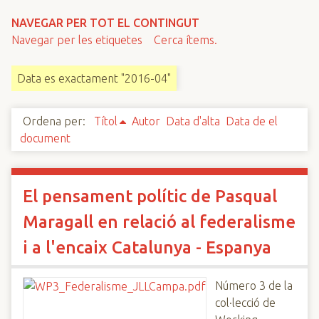
n
NAVEGAR PER TOT EL CONTINGUT
c
Navegar per les etiquetes
Cerca ítems.
i
p
Data es exactament "2016-04"
a
l
Ordena per:
Títol
Autor
Data d'alta
Data de el
document
El pensament polític de Pasqual
Maragall en relació al federalisme
i a l'encaix Catalunya - Espanya
Número 3 de la
col·lecció de