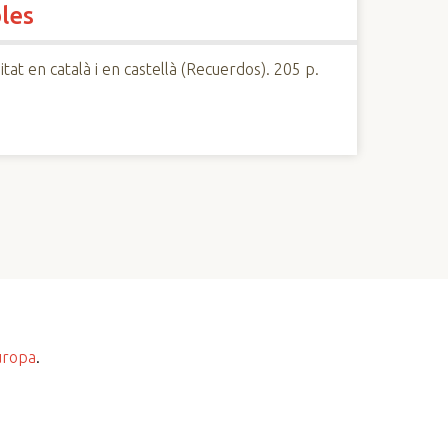
les
at en català i en castellà (Recuerdos). 205 p.
uropa
.