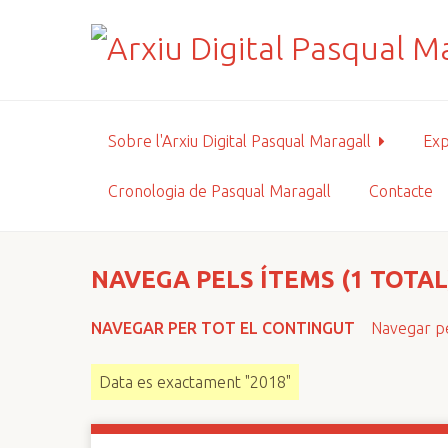
S
a
l
t
a
a
Sobre l'Arxiu Digital Pasqual Maragall
Exp
l
c
Cronologia de Pasqual Maragall
Contacte
o
n
t
i
NAVEGA PELS ÍTEMS (1 TOTAL
n
g
NAVEGAR PER TOT EL CONTINGUT
Navegar pe
u
t
Data es exactament "2018"
p
r
i