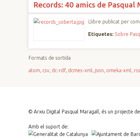
Records: 40 amics de Pasqual
n
c
i
Llibre publicat per com
p
Etiquetes:
Sobre Pasq
a
l
Formats de sortida
atom
,
csv
,
dc-rdf
,
dcmes-xml
,
json
,
omeka-xml
,
rs
©
Arxiu Digital Pasqual Maragall, és un projecte 
Amb el suport de: