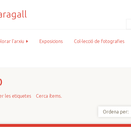
lorar l'arxiu
Exposicions
Col·lecció de fotografies
)
r les etiquetes
Cerca ítems.
Ordena per: