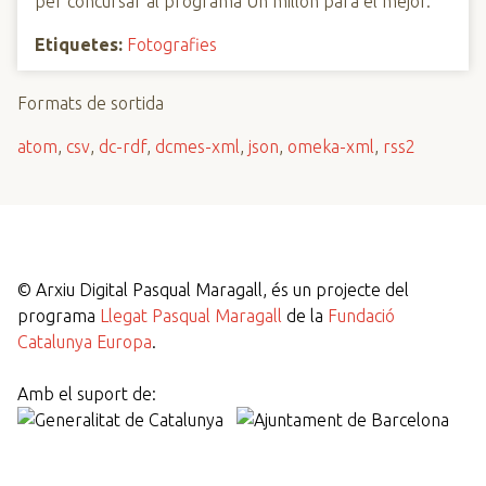
per concursar al programa Un millón para el mejor.
Etiquetes:
Fotografies
Formats de sortida
atom
,
csv
,
dc-rdf
,
dcmes-xml
,
json
,
omeka-xml
,
rss2
©
Arxiu Digital Pasqual Maragall, és un projecte del
programa
Llegat Pasqual Maragall
de la
Fundació
Catalunya Europa
.
Amb el suport de: