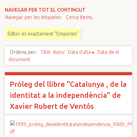
n
NAVEGAR PER TOT EL CONTINGUT
c
Navegar per les etiquetes
Cerca ítems.
i
p
Editor es exactament "Empúries"
a
l
Ordena per:
Títol
Autor
Data d'alta
Data de el
document
Pròleg del llibre "Catalunya , de la
identitat a la independència" de
Xavier Rubert de Ventós