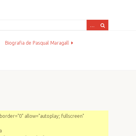
Biografia de Pasqual Maragall
order="0" allow="autoplay; fullscreen"
a