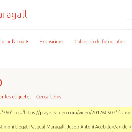
lorar l'arxiu
Exposicions
Col·lecció de fotografies
)
r les etiquetes
Cerca ítems.
="360" src="https://player.vimeo.com/video/201260507" frameb
moni Llegat Pasqual Maragall: Josep Antoni Acebillo</a> de <