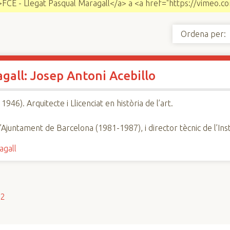
>FCE - Llegat Pasqual Maragall</a> a <a href="https://vimeo.
Ordena per:
gall: Josep Antoni Acebillo
946). Arquitecte i Llicenciat en història de l’art.
’Ajuntament de Barcelona (1981-1987), i director tècnic de l’In
agall
s2