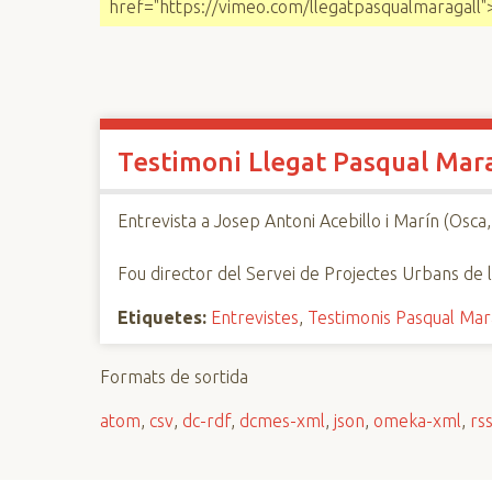
href="https://vimeo.com/llegatpasqualmaragall"
n
c
i
p
a
l
Testimoni Llegat Pasqual Mara
Entrevista a Josep Antoni Acebillo i Marín (Osca, 1
Fou director del Servei de Projectes Urbans de l
Etiquetes:
Entrevistes
,
Testimonis Pasqual Mar
Formats de sortida
atom
,
csv
,
dc-rdf
,
dcmes-xml
,
json
,
omeka-xml
,
rs