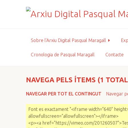
S
a
l
t
a
a
Sobre l'Arxiu Digital Pasqual Maragall
Exp
l
c
Cronologia de Pasqual Maragall
Contacte
o
n
t
i
NAVEGA PELS ÍTEMS (1 TOTAL
n
g
NAVEGAR PER TOT EL CONTINGUT
Navegar pe
u
t
Font es exactament "<iframe width="640" height
p
allowfullscreen="allowfullscreen"></iframe>
r
<p><a href="https://vimeo.com/201260507">Testi
i