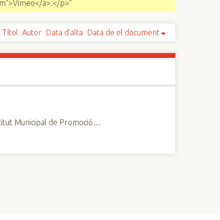
com">Vimeo</a>.</p>"
Títol
Autor
Data d'alta
Data de el document
stitut Municipal de Promoció…