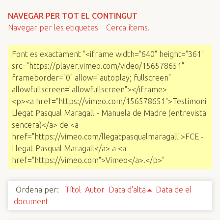
n
NAVEGAR PER TOT EL CONTINGUT
c
Navegar per les etiquetes
Cerca ítems.
i
p
Font es exactament "<iframe width="640" height="361"
a
src="https://player.vimeo.com/video/156578651"
l
frameborder="0" allow="autoplay; fullscreen"
allowfullscreen="allowfullscreen"></iframe>
<p><a href="https://vimeo.com/156578651">Testimoni
Llegat Pasqual Maragall - Manuela de Madre (entrevista
sencera)</a> de <a
href="https://vimeo.com/llegatpasqualmaragall">FCE -
Llegat Pasqual Maragall</a> a <a
href="https://vimeo.com">Vimeo</a>.</p>"
Ordena per:
Títol
Autor
Data d'alta
Data de el
document