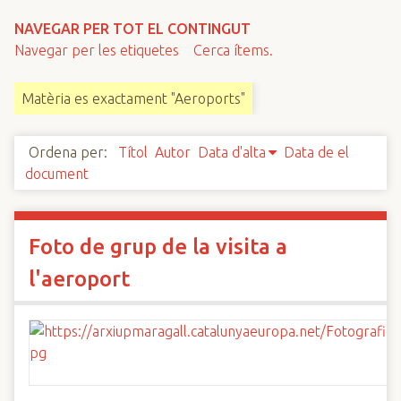
n
NAVEGAR PER TOT EL CONTINGUT
c
Navegar per les etiquetes
Cerca ítems.
i
p
Matèria es exactament "Aeroports"
a
l
Ordena per:
Títol
Autor
Data d'alta
Data de el
document
Foto de grup de la visita a
l'aeroport