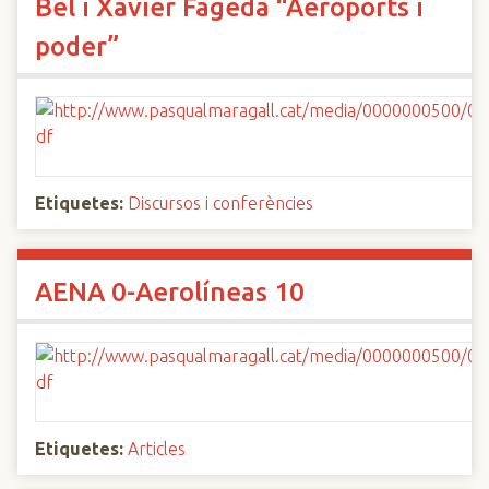
Bel i Xavier Fageda “Aeroports i
poder”
Etiquetes:
Discursos i conferències
AENA 0-Aerolíneas 10
Etiquetes:
Articles