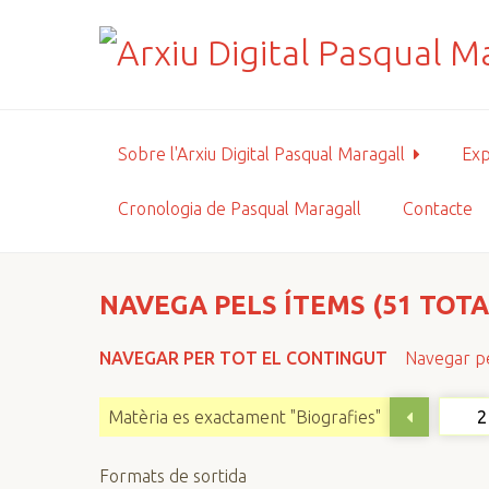
S
a
l
t
a
a
Sobre l'Arxiu Digital Pasqual Maragall
Exp
l
c
Cronologia de Pasqual Maragall
Contacte
o
n
t
i
NAVEGA PELS ÍTEMS (51 TOTA
n
g
NAVEGAR PER TOT EL CONTINGUT
Navegar pe
u
t
Matèria es exactament "Biografies"
p
r
Formats de sortida
i