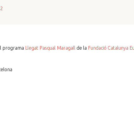
s2
del programa
Llegat Pasqual Maragall
de la
Fundació Catalunya E