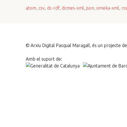
n
atom
,
csv
,
dc-rdf
,
dcmes-xml
,
json
,
omeka-xml
,
rs
c
i
p
a
l
©
Arxiu Digital Pasqual Maragall, és un projecte 
Amb el suport de: