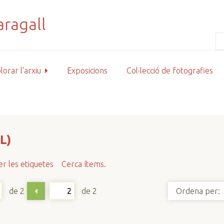
lorar l'arxiu
Exposicions
Col·lecció de fotografies
L)
r les etiquetes
Cerca ítems.
de 2
de 2
Ordena per: